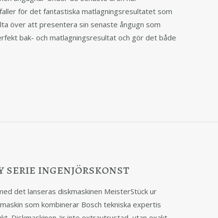
 faller för det fantastiska matlagningsresultatet som
olta över att presentera sin senaste ångugn som
erfekt bak- och matlagningsresultat och gör det både
ny serie ingenjörskonst
med det lanseras diskmaskinen MeisterStück ur
maskin som kombinerar Bosch tekniska expertis
t. Diskmaskinen är inte extrautrustad, utan exakt