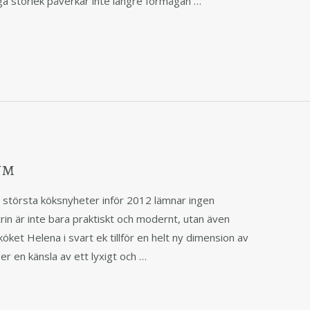
a storlek påverkar inte längre förmågan …
um
största köksnyheter inför 2012 lämnar ingen
in är inte bara praktiskt och modernt, utan även
 köket Helena i svart ek tillför en helt ny dimension av
nger en känsla av ett lyxigt och …