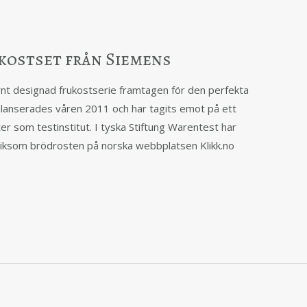
rukostset från Siemens
t designad frukostserie framtagen för den perfekta
 lanserades våren 2011 och har tagits emot på ett
er som testinstitut. I tyska Stiftung Warentest har
 liksom brödrosten på norska webbplatsen Klikk.no