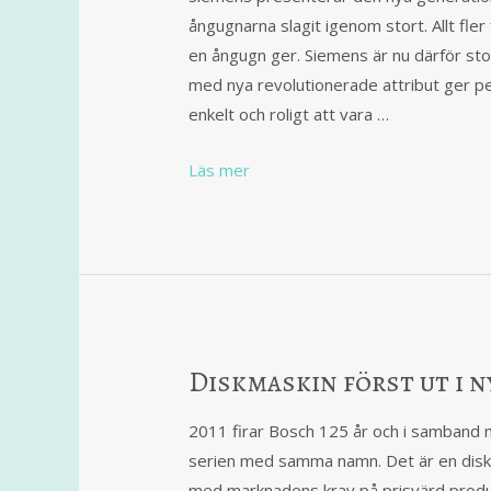
ångugnarna slagit igenom stort. Allt fler
en ångugn ger. Siemens är nu därför st
med nya revolutionerade attribut ger p
enkelt och roligt att vara …
Läs mer
Diskmaskin först ut i 
2011 firar Bosch 125 år och i samband 
serien med samma namn. Det är en disk
med marknadens krav på prisvärd produk