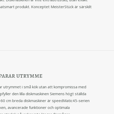
limatsmart produkt. Konceptet MeisterStück är särskilt
sparar utrymme
ar utrymmet i små kök utan att kompromissa med
ppfyller den lilla diskmaskinen Siemens högt ställda
s 60 cm breda diskmaskiner är speedMatic45-serien
ken, avancerade funktioner och optimala