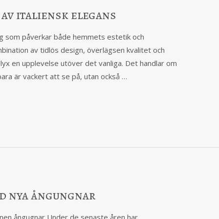
av italiensk elegans
ing som påverkar både hemmets estetik och
bination av tidlös design, överlägsen kvalitet och
 lyx en upplevelse utöver det vanliga. Det handlar om
ara är vackert att se på, utan också …
d nya ångungnar
nen ångugnar Under de senaste åren har