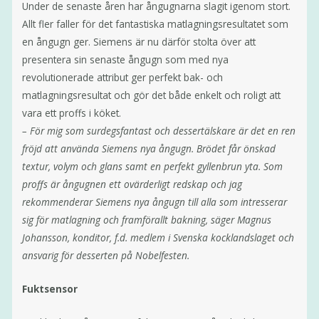
Under de senaste åren har ångugnarna slagit igenom stort.
Allt fler faller för det fantastiska matlagningsresultatet som
en ångugn ger. Siemens är nu därför stolta över att
presentera sin senaste ångugn som med nya
revolutionerade attribut ger perfekt bak- och
matlagningsresultat och gör det både enkelt och roligt att
vara ett proffs i köket.
– För mig som surdegsfantast och dessertälskare är det en ren
fröjd att använda Siemens nya ångugn. Brödet får önskad
textur, volym och glans samt en perfekt gyllenbrun yta. Som
proffs är ångugnen ett ovärderligt redskap och jag
rekommenderar Siemens nya ångugn till alla som intresserar
sig för matlagning och framförallt bakning, säger Magnus
Johansson, konditor, f.d. medlem i Svenska kocklandslaget och
ansvarig för desserten på Nobelfesten.
Fuktsensor