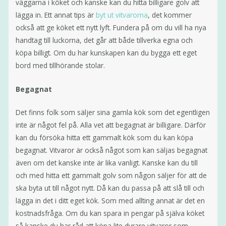
väggarna i köket och kanske kan du hitta billigare golv att
lägga in. Ett annat tips är
byt ut vitvarorna
, det kommer
också att ge köket ett nytt lyft. Fundera på om du vill ha nya
handtag till luckorna, det går att både tillverka egna och
köpa billigt. Om du har kunskapen kan du bygga ett eget
bord med tillhörande stolar.
Begagnat
Det finns folk som säljer sina gamla kök som det egentligen
inte är något fel på. Alla vet att begagnat är billigare. Därför
kan du försöka hitta ett gammalt kök som du kan köpa
begagnat. Vitvaror är också något som kan säljas begagnat
även om det kanske inte är lika vanligt. Kanske kan du till
och med hitta ett gammalt golv som någon säljer för att de
ska byta ut till något nytt. Då kan du passa på att slå till och
lägga in det i ditt eget kök. Som med allting annat är det en
kostnadsfråga. Om du kan spara in pengar på själva köket
så kanske du har råd att köpa lite dyrare vitvaror som