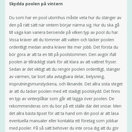
Skydda poolen på vintern
Du som har en pool utomhus måste veta hur du stänger av
den på rätt sätt när vintern börjar närma sig. Hur du ska gå
till väga kan variera beroende på vilken typ av pool du har.
Vissa kräver att du tömmer allt vatten och täcker poolen
ordentligt medan andra kräver lite mer jobb. Det första du
bör göra är att ta en titt på poolstommen. Den avgör ifall
poolen är tillräckligt stark för att klara av att vattnet fryser.
Sedan är det viktigt att du rengör poolen ordentligt, stänger
av värmen, tar bort alla avtagbara delar, belysning,
insprutningsmunstyckena, och liknande. Det allra sista steget
är att du täcker poolen med ett stadigt poolskydd. Det finns
en typ av vinterplåtar som går att lägga över poolen. De
rekommenderas om du bor på ett ställe där det snöar. Men
det allra bästa tipset för att ta hand om din pool är att läsa
eventuella manualer eller kontakta ett företag som jobbar
med pooler. På så sätt behöver du inte oroa dig att du gör