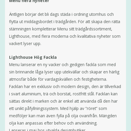
Menu flera nyheter
Äntligen börjar det bli dags städa i ordning utomhus och
flytta ut middagsbordet i trädgården. För att skapa den rätta
stämningen kompletterar Menu sitt trädgårdssortiment,
Lighthouse, med flera moderna och kvalitativa nyheter som
vackert lyser upp.
Lighthouse Hög Fackla
Menu lanserar en ny vacker och gedigen fackla som med
sin brinnande låga lyser upp utekvällar och skapar en härlig
atmosfär både för vardagskvällen och festigheterna.
Facklan har en exklusiv och modern design, den är tillverkad
i svart aluminium, trä och borstat, rostfritt stål. Facklan kan
sättas direkt i marken och är enkel att använda då den har
ett unikt påfyllningssystem. Med hjälp av ”röret” som
medföljer kan man även fylla på olja ovanifrån. Mängden
olja kan anpassas efter behov och användning.
Lanseras i maj hos utvalda designbutiker.