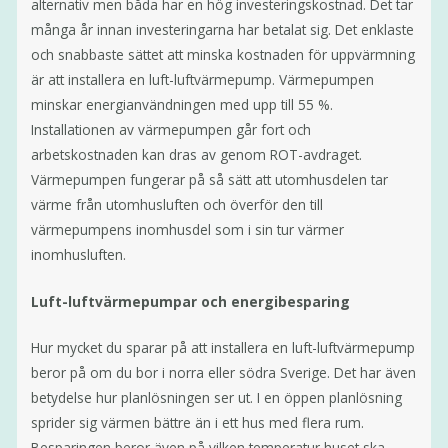
alternativ men båda har en hög investeringskostnad. Det tar
många år innan investeringarna har betalat sig. Det enklaste
och snabbaste sättet att minska kostnaden för uppvärmning
är att installera en luft-luftvärmepump. Värmepumpen
minskar energianvändningen med upp till 55 %.
Installationen av värmepumpen går fort och
arbetskostnaden kan dras av genom ROT-avdraget.
Värmepumpen fungerar på så sätt att utomhusdelen tar
värme från utomhusluften och överför den till
värmepumpens inomhusdel som i sin tur värmer
inomhusluften.
Luft-luftvärmepumpar och energibesparing
Hur mycket du sparar på att installera en luft-luftvärmepump
beror på om du bor i norra eller södra Sverige. Det har även
betydelse hur planlösningen ser ut. I en öppen planlösning
sprider sig värmen bättre än i ett hus med flera rum.
Besparingen beror även på vilken temperatur huset ska