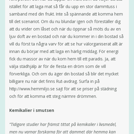
istället för att laga mat så får du upp en stor dammtuss i
samband med din frukt. Inte så spännande att komma hem
till det scenariot. Om du nu blundar igen och föreställer dig
att du vrider om låset och när du öppnar så möts du av en
ljuv doft av en bostad och när du kommer in i din bostad så
vill du först ta några varv för att se hur välorganiserat allt är
innan du börjar med att laga en härlig middag. För energi
fick du massor av när du kom hem till ett paradis. Ja, att
välja städhjälp är för de flesta en dröm som de vill
förverkliga. Och om du äger din bostad så blir det mycket
billigare nu när det finns Rut-avdrag. Surfa in på
http://www.hemmiljo.se sajt för att se priser på städning
och för att komma ett steg närmre drömmen.
Kemikalier i smutsen
”Tidigare studier har främst tittat på kemikalier i livsmedel,
men nu varnar forskarna för att dammet där hemma kan