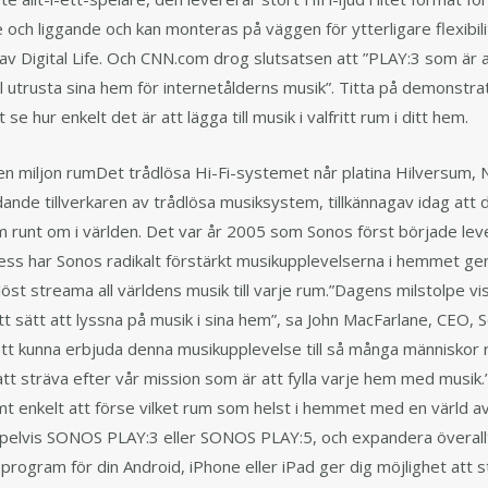
och liggande och kan monteras på väggen för ytterligare flexibilit
 av Digital Life. Och CNN.com drog slutsatsen att ”PLAY:3 som är a
l utrusta sina hem för internetålderns musik”. Titta på demonstra
e hur enkelt det är att lägga till musik i valfritt rum i ditt hem.
en miljon rumDet trådlösa Hi-Fi-systemet når platina Hilversum,
ande tillverkaren av trådlösa musiksystem, tillkännagav idag att
rum runt om i världen. Det var år 2005 som Sonos först började lev
ss har Sonos radikalt förstärkt musikupplevelserna i hemmet ge
dlöst streama all världens musik till varje rum.”Dagens milstolpe vis
ytt sätt att lyssna på musik i sina hem”, sa John MacFarlane, CEO, S
tt kunna erbjuda denna musikupplevelse till så många människor r
tt sträva efter vår mission som är att fylla varje hem med musik.
 enkelt att förse vilket rum som helst i hemmet med en värld av
lvis SONOS PLAY:3 eller SONOS PLAY:5, och expandera överallt fö
rogram för din Android, iPhone eller iPad ger dig möjlighet att sty