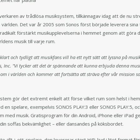
temet når platina
lverkaren av trådlösa musiksystem, tillkännagav idag att de nu str
i världen. Det var år 2005 som Sonos först började leverera sina
adikalt förstärkt musikupplevelserna i hemmet genom att göra de
rldens musik till varje rum.
klart och tydligt att musikfans vill ha ett nytt sätt att lyssna på musi
 Inc. ”Vi tycker att det är spännande att kunna erbjuda denna musik
 i världen och kommer att fortsätta att sträva efter vår mission so
ystem gör det extremt enkelt att förse vilket rum som helst i he
ed en spelare, exempelvis SONOS PLAY:3 eller SONOS PLAY:5, oc
 hem med musik. Gratisprogram för din Android, iPhone eller iPad ge
ån din soffas bekvämlighet – eller dansandes på köksbordet.
 allt-i-ett-spelare, den levererar stort HiFi-ljud i litet format för