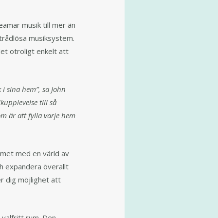
eamar musik till mer än
 trådlösa musiksystem.
t otroligt enkelt att
k i sina hem”, sa John
upplevelse till så
m är att fylla varje hem
mmet med en värld av
h expandera överallt
r dig möjlighet att
 valfritt rum. Den