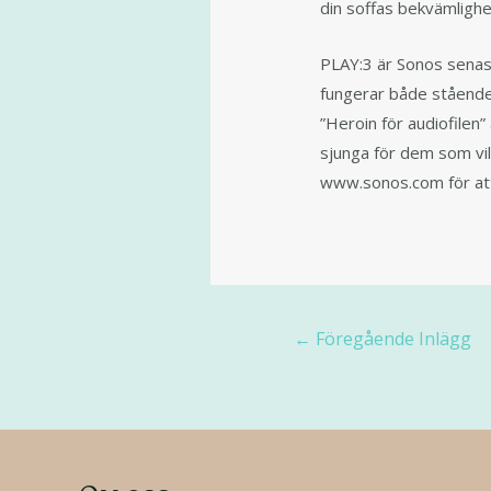
din soffas bekvämlighe
PLAY:3 är Sonos senaste
fungerar både stående 
”Heroin för audiofilen”
sjunga för dem som vil
www.sonos.com för att s
←
Föregående Inlägg