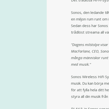
Det trådlösa Hi-Fi-sys
Sonos, den ledande til
en miljon rum runt om 
Sedan dess har Sonos r
trådlöst streama all vä
”Dagens milstolpe visar 
MacFarlane, CEO, Sonos,
många människor runt om
med musik.”
Sonos Wireless HiFi S
musik. Du kan börja m
för att fylla hela ditt
styra all din musik fr
PLAY:3 är Sonos senaste