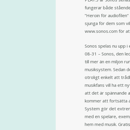
fungerar både stående 
”Heroin för audiofilen”
sjunga för dem som vil
www.sonos.com för att s
Sonos spelas nu upp i 
08-31 – Sonos, den led
till mer än en miljon 
musiksystem. Sedan de
otroligt enkelt att trå
musikfans vill ha ett n
att det är spännande a
kommer att fortsätta a
System gör det extremt
med en spelare, exempe
hem med musik. Gratisp