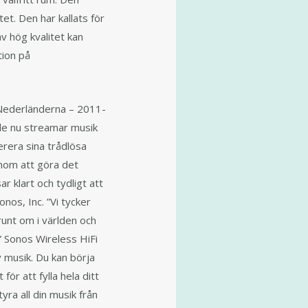
et. Den har kallats för
v hög kvalitet kan
tion på
 Nederländerna – 2011-
 de nu streamar musik
erera sina trådlösa
nom att göra det
ar klart och tydligt att
onos, Inc. ”Vi tycker
unt om i världen och
” Sonos Wireless HiFi
 musik. Du kan börja
r att fylla hela ditt
ra all din musik från