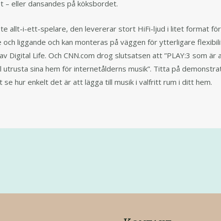
t – eller dansandes på köksbordet.
 allt-i-ett-spelare, den levererar stort HiFi-ljud i litet format för
och liggande och kan monteras på väggen för ytterligare flexibilit
 av Digital Life. Och CNN.com drog slutsatsen att ”PLAY:3 som är a
l utrusta sina hem för internetålderns musik”. Titta på demonstra
e hur enkelt det är att lägga till musik i valfritt rum i ditt hem.